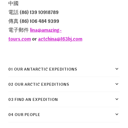
中國
電話 (86) 139 10918789
傳真 (86) 106 484 9399
電子郵件
lina@amazing-
tours.com
or
actchina@163bj.com
01 OUR ANTARCTIC EXPEDITIONS
02 OUR ARCTIC EXPEDITIONS
03 FIND AN EXPEDITION
04 OUR PEOPLE